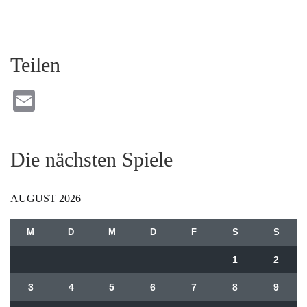
Teilen
Email
Die nächsten Spiele
AUGUST 2026
M
D
M
D
F
S
S
1
2
3
4
5
6
7
8
9