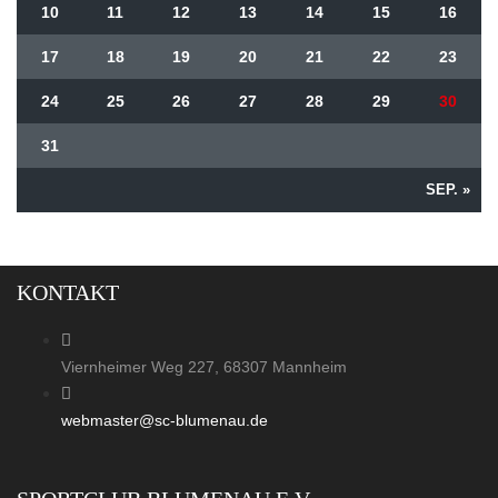
10
11
12
13
14
15
16
17
18
19
20
21
22
23
24
25
26
27
28
29
30
31
SEP. »
KONTAKT
Viernheimer Weg 227, 68307 Mannheim
webmaster@sc-blumenau.de