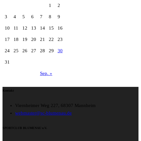
1
2
3
4
5
6
7
8
9
10
11
12
13
14
15
16
17
18
19
20
21
22
23
24
25
26
27
28
29
30
31
Sep. »
Kontakt
Viernheimer Weg 227, 68307 Mannheim
webmaster@sc-blumenau.de
SPORTCLUB BLUMENAU e.V.