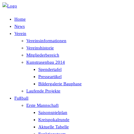
Home
News
Verein
Vereinsinformationen
Vereinshistorie
Mitgliederbereich
Kunstrasenbau 2014
Spendertafel
Presseartikel
Bildergalerie Bauphase
Laufende Projekte
Fußball
Erste Mannschaft
Saisonspielplan
Kreispokalrunde
Aktuelle Tabelle