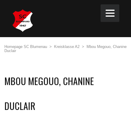
Homepage SC Blumenau
>
Kreisklasse A2
>
Mbou Megouo, Chanine
Duclair
MBOU MEGOUO, CHANINE
DUCLAIR