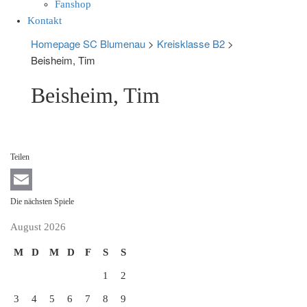
Fanshop
Kontakt
Homepage SC Blumenau
>
Kreisklasse B2
>
Beisheim, Tim
Beisheim, Tim
Teilen
Email
Die nächsten Spiele
August 2026
M
D
M
D
F
S
S
1
2
3
4
5
6
7
8
9