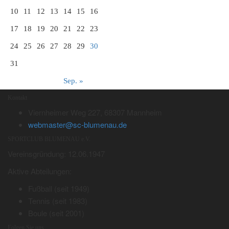
10
11
12
13
14
15
16
17
18
19
20
21
22
23
24
25
26
27
28
29
30
31
Sep. »
Kontakt
Viernheimer Weg 227, 68307 Mannheim
webmaster@sc-blumenau.de
SPORTCLUB BLUMENAU e.V.
Vereinsgründung: 12.06.1947
Aktive Abteilungen:
Fußball (seit 1949)
Tennis (seit 1983)
Boule (seit 2001)
Folgen Sie uns