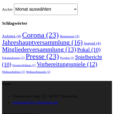
Archiv
Schlagwörter
Corona
(23)
Aufstieg
(4)
Homepage
(3)
Jahreshauptversammlung
(16)
Jugend
(4)
Mitgliederversammlung
(13)
Pokal
(10)
Presse
(23)
Spielbericht
Pokalauslosung
(2)
Projekte
(2)
Vorbereitungsspiele
(12)
(10)
Vereinsjubiläum
(2)
Weihnachtsfeier
(2)
Weihnachtsmarkt
(2)
Kontakt
Viernheimer Weg 227, 68307 Mannheim
webmaster@sc-blumenau.de