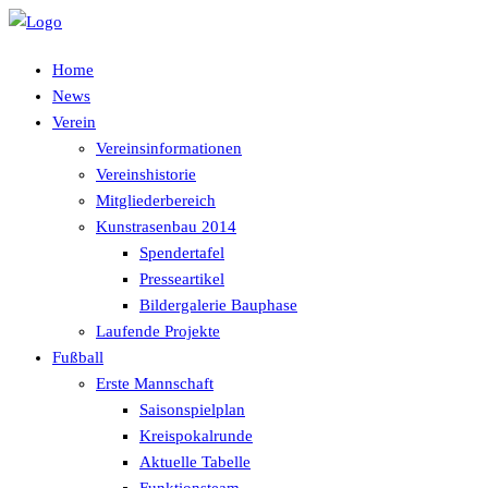
Home
News
Verein
Vereinsinformationen
Vereinshistorie
Mitgliederbereich
Kunstrasenbau 2014
Spendertafel
Presseartikel
Bildergalerie Bauphase
Laufende Projekte
Fußball
Erste Mannschaft
Saisonspielplan
Kreispokalrunde
Aktuelle Tabelle